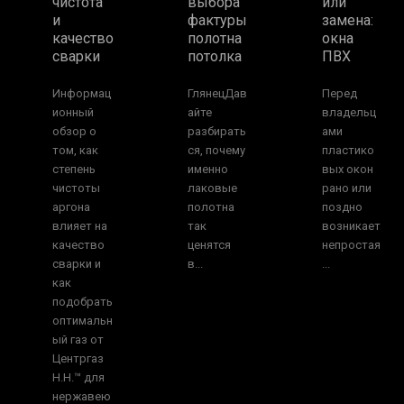
чистота
выбора
или
и
фактуры
замена:
качество
полотна
окна
сварки
потолка
ПВХ
Информац
ГлянецДав
Перед
ионный
айте
владельц
обзор о
разбирать
ами
том, как
ся, почему
пластико
степень
именно
вых окон
чистоты
лаковые
рано или
аргона
полотна
поздно
влияет на
так
возникает
качество
ценятся
непростая
сварки и
в...
...
как
подобрать
оптимальн
ый газ от
Центргаз
Н.Н.™ для
нержавею