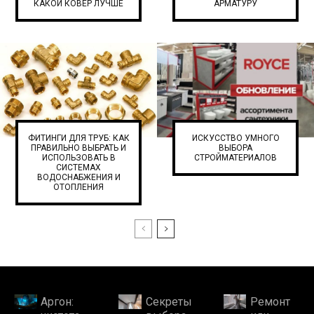
КАКОЙ КОВЕР ЛУЧШЕ
АРМАТУРУ
ФИТИНГИ ДЛЯ ТРУБ: КАК
ИСКУССТВО УМНОГО
ПРАВИЛЬНО ВЫБРАТЬ И
ВЫБОРА
ИСПОЛЬЗОВАТЬ В
СТРОЙМАТЕРИАЛОВ
СИСТЕМАХ
ВОДОСНАБЖЕНИЯ И
ОТОПЛЕНИЯ
Аргон:
Секреты
Ремонт