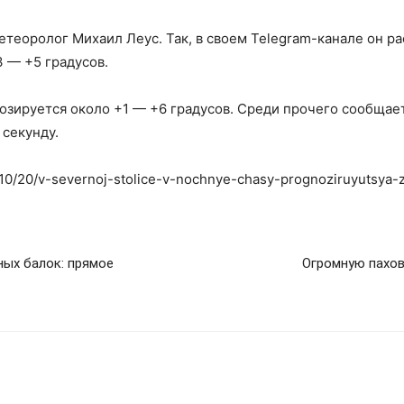
еоролог Михаил Леус. Так, в своем Telegram-канале он рас
 — +5 градусов.
озируется около +1 — +6 градусов. Среди прочего сообщает
 секунду.
23/10/20/v-severnoj-stolice-v-nochnye-chasy-prognoziruyuts
ых балок: прямое
Огромную пахов