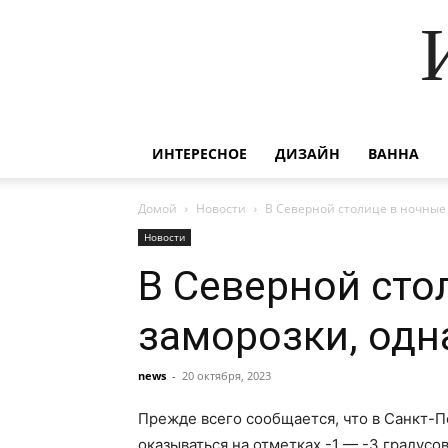
ИНТЕРЕСНОЕ
ДИЗАЙН
ВАННА
Домой
Новости
В Северной столице в ночные
Новости
В Северной сто
заморозки, одн
news
-
20 октября, 2023
Прежде всего сообщается, что в Санкт-
оказываться на отметках -1 — -3 градусов