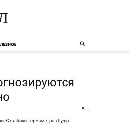
л
ЛЕЗНОЕ
огнозируются
но
0
ни. Столбики термометров будут