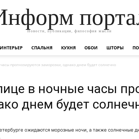
Информ порта
Новости, публикации, философия мысли
ИНТЕРЬЕР
СПАЛЬНЯ
КУХНЯ
ОБОИ
ШТОРЫ
ПО
 часы прогнозируются заморозки, однако днем будет солнечно
лице в ночные часы пр
ако днем будет солнеч
Петербурге ожидаются морозные ночи, а также солнечные д
.