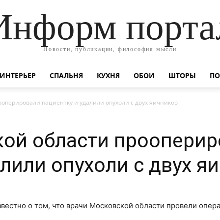
Информ порта
Новости, публикации, философия мысли
ИНТЕРЬЕР
СПАЛЬНЯ
КУХНЯ
ОБОИ
ШТОРЫ
ПО
ооперировали пациентку и удалили опухоли с двух яичников
кой области прооперир
алили опухоли с двух я
вестно о том, что врачи Московской области провели опер