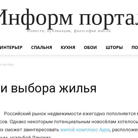
Информ порта
Новости, публикации, философия мысли
ИНТЕРЬЕР
СПАЛЬНЯ
КУХНЯ
ОБОИ
ШТОРЫ
ПО
а жилья
ти выбора жилья
Российский рынок недвижимости ежегодно пополняется м
ксов. Однако некоторым потенциальным новосёлам хотелось
их сможет заинтересовать
жилой комплекс Аура
, расположе
ым, усадьбой Ланских.