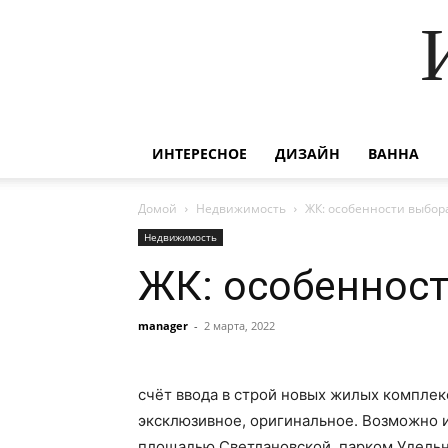
ИНТЕРЕСНОЕ
ДИЗАЙН
ВАННА
Домой
Недвижимость
ЖК: особенности выбор
Недвижимость
ЖК: особеннос
manager
-
2 марта, 2022
счёт ввода в строй новых жилых компле
эксклюзивное, оригинальное. Возможно 
площадью Светлановской, парком Удельн