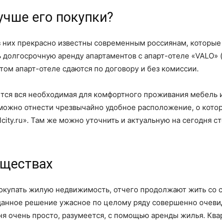
учше его покупки?
из них прекрасно известны современным россиянам, которые
ь долгосрочную аренду апартаментов с апарт-отеле «VALO» 
этом апарт-отеле сдаются по договору и без комиссии.
ется вся необходимая для комфортного проживания мебель 
 можно отнести чрезвычайно удобное расположение, о кото
lcity.ru». Там же можно уточнить и актуальную на сегодня
уществах
покупать жилую недвижимость, отчего продолжают жить со с
 данное решение ужасное по целому ряду совершенно очеви
я очень просто, разумеется, с помощью аренды жилья. Ква