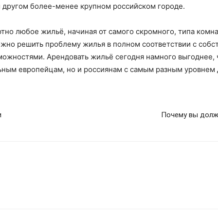
м другом более-менее крупном российском городе.
тно любое жильё, начиная от самого скромного, типа комн
ожно решить проблему жилья в полном соответствии с соб
ожностями. Арендовать жильё сегодня намного выгоднее, ч
ьным европейцам, но и россиянам с самым разным уровнем 
и
Почему вы долж