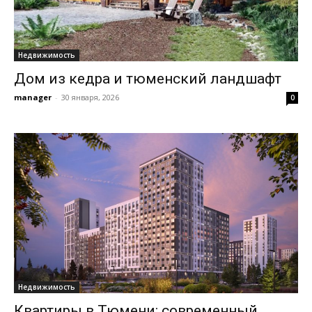
Недвижимость
Дом из кедра и тюменский ландшафт
manager
-
30 января, 2026
0
Недвижимость
Квартиры в Тюмени: современный