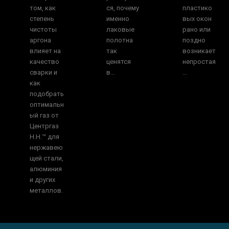
том, как
ся, почему
пластико
степень
именно
вых окон
чистоты
лаковые
рано или
аргона
полотна
поздно
влияет на
так
возникает
качество
ценятся
непростая
сварки и
в...
...
как
подобрать
оптимальн
ый газ от
Центргаз
Н.Н.™ для
нержавею
щей стали,
алюминия
и других
металлов.